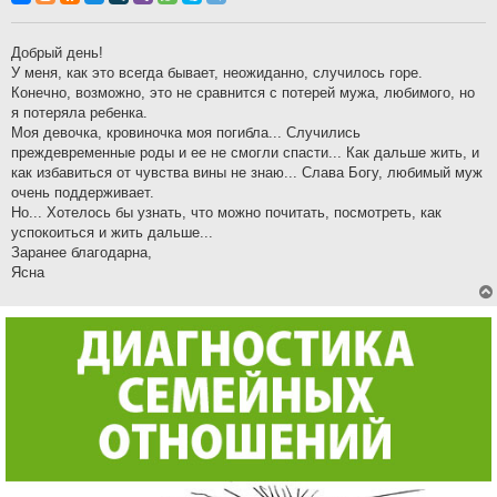
б
щ
е
н
Добрый день!
и
У меня, как это всегда бывает, неожиданно, случилось горе.
е
Конечно, возможно, это не сравнится с потерей мужа, любимого, но
я потеряла ребенка.
Моя девочка, кровиночка моя погибла... Случились
преждевременные роды и ее не смогли спасти... Как дальше жить, и
как избавиться от чувства вины не знаю... Слава Богу, любимый муж
очень поддерживает.
Но... Хотелось бы узнать, что можно почитать, посмотреть, как
успокоиться и жить дальше...
Заранее благодарна,
Ясна