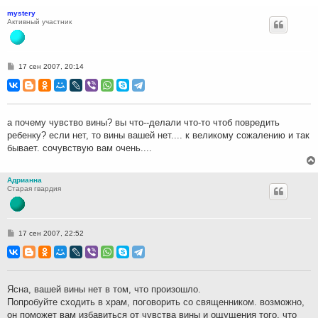
mystery
Активный участник
С
17 сен 2007, 20:14
о
о
б
щ
е
н
а почему чувство вины? вы что--делали что-то чтоб повредить
и
ребенку? если нет, то вины вашей нет.... к великому сожалению и так
е
бывает. сочувствую вам очень....
Адрианна
Старая гвардия
С
17 сен 2007, 22:52
о
о
б
щ
е
н
Ясна, вашей вины нет в том, что произошло.
и
Попробуйте сходить в храм, поговорить со священником. возможно,
е
он поможет вам избавиться от чувства вины и ощущения того, что