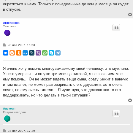
обратиться к нему. Только с понедельника до конца месяца он будет
в отпуске.
Ardent look
Участник
С
28 ноя 2007, 15:53
о
о
б
щ
е
н
Я очень хочу помочь многоуважаемому мной человеку, это мужчина.
и
У него умер сын, и он уже три месяца никакой, я не знаю чем мне
е
ему помочь... Он не может видеть вещи сына, сразу бежит в ванную
и там плачет, не может разговаривать с его друзьями, хотя очень
хочет, но ему очень тяжело... Я чувствую, что должна как-то его
поддерживать, но что делать в такой ситуации?
Алексия
Старая гвардия
С
28 ноя 2007, 17:29