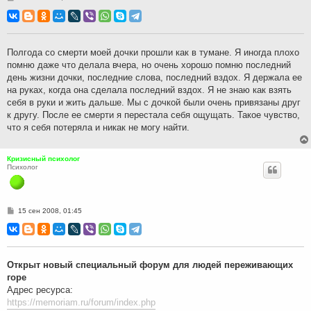
о
о
б
щ
е
н
Полгода со смерти моей дочки прошли как в тумане. Я иногда плохо
и
помню даже что делала вчера, но очень хорошо помню последний
е
день жизни дочки, последние слова, последний вздох. Я держала ее
на руках, когда она сделала последний вздох. Я не знаю как взять
себя в руки и жить дальше. Мы с дочкой были очень привязаны друг
к другу. После ее смерти я перестала себя ощущать. Такое чувство,
что я себя потеряла и никак не могу найти.
Кризисный психолог
Психолог
С
15 сен 2008, 01:45
о
о
б
щ
е
н
Открыт новый специальный форум для людей переживающих
и
горе
е
Адрес ресурса:
https://memoriam.ru/forum/index.php