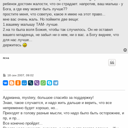
ребенок достоин жалости, что он страдает. напротив, ваш малыш - у
Бога, а где ему может быть лучше??
простите меня, что советую, какое я имею на этот право...
мне вас очень жаль. Но поймите две вещи:
1.вашему малышу ТАМ- лучше.
2.на то была воля Божия, чтобы так случилось. Он не оставил
вашего младенца, не забыл ни о нем, ни о вас. а Богу виднее, что
для нас лучше...
держитесь
ясна
С
18 сен 2007, 09:02
о
о
б
щ
е
н
Адрианна, mystery, большое спасибо за поддержку!
и
Знаю, такое случается, и надо жить дальше и верить, что все
е
непременно будет хорошо, но...
Приходят в голову разные мысли, что надо было быть осторожнее, и
пр, и пр...
Все конечно пройдет...