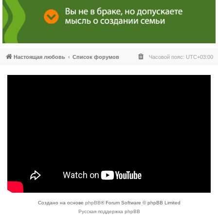
Настоящая любовь
Список форумов
Часовой пояс:
UTC+03:00
Создано на основе
phpBB
® Forum Software © phpBB Limited
Русская поддержка phpBB