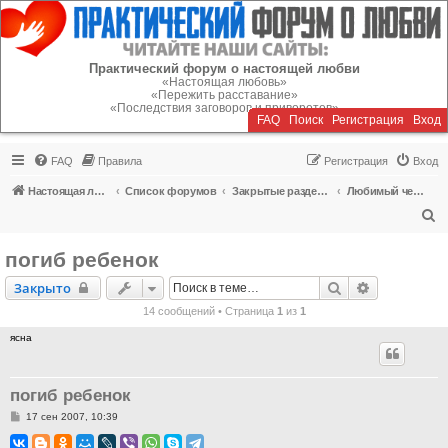
Регистрация
Практический форум о настоящей любви
«Настоящая любовь»
«Пережить расставание»
«Последствия заговоров и приворотов»
FAQ
Поиск
Р
е
г
и
с
т
р
а
ц
и
я
Вход
FAQ
Правила
Р
е
г
и
с
т
р
а
ц
и
я
Вход
Настоящая любовь
Список форумов
Закрытые разделы (читать можно, писать - нельзя)
Любимый человек умер или погиб - продолжение на memoriam.ru
П
о
погиб ребенок
и
Закрыто
Поиск
Расширенн
Закрыто
с
14 сообщений • Страница
1
из
1
к
ясна
погиб ребенок
С
17 сен 2007, 10:39
о
о