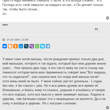
Просто надо начинать сначала, с нуля, а это всегда сложно... И у
Господа есть свой замысел на каждого из нас, и Он делает только
так, чтобы было лучше...
эх...
Икип
С
17 окт 2007, 21:59
о
о
б
щ
е
н
У меня тоже погиб малыш, после рождения прожил только два дня,
и
мой малышок, которого я так ждала, который был мне дороже жизни
е
ушел... Уже прошло два года, я его часто вижу во сне и слышу как
гинеколог которая вела мою беременность говорит мне:"Вот видишь,
что ты наделала!", она сказала мне это когда мой малыш погиб -
хотя вины моей не было. У меня сейчас растет доченька - 1 годик,
без нее, я бы сошла с ума. Но я все равно думаю все время об
Илюшеньке, и боюсь кому-то сказать, родным я улыбаюсь и говорю
что все хорошо, хотя все мысли у меня занимает малыш. Ходили в
церковь, там батюшка сказал что о некрещеных не молятся. Да и не
хожу я вообще в церковь. Но с катушек съезжаю.