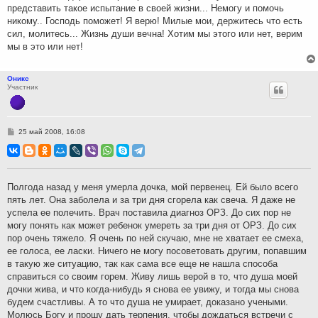
представить такое испытание в своей жизни... Немогу и помочь
никому.. Господь поможет! Я верю! Милые мои, держитесь что есть
сил, молитесь... Жизнь души вечна! Хотим мы этого или нет, верим
мы в это или нет!
Оникс
Участник
С
25 май 2008, 16:08
о
о
б
щ
е
н
Полгода назад у меня умерла дочка, мой первенец. Ей было всего
и
пять лет. Она заболела и за три дня сгорела как свеча. Я даже не
е
успела ее полечить. Врач поставила диагноз ОРЗ. До сих пор не
могу понять как может ребенок умереть за три дня от ОРЗ. До сих
пор очень тяжело. Я очень по ней скучаю, мне не хватает ее смеха,
ее голоса, ее ласки. Ничего не могу посоветовать другим, попавшим
в такую же ситуацию, так как сама все еще не нашла способа
справиться со своим горем. Живу лишь верой в то, что душа моей
дочки жива, и что когда-нибудь я снова ее увижу, и тогда мы снова
будем счастливы. А то что душа не умирает, доказано учеными.
Молюсь Богу и прошу дать терпения, чтобы дождаться встречи с