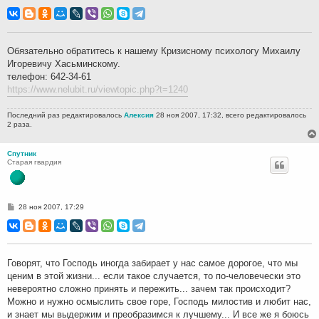
о
о
б
щ
е
н
Обязательно обратитесь к нашему Кризисному психологу Михаилу
и
Игоревичу Хасьминскому.
е
телефон: 642-34-61
https://www.nelubit.ru/viewtopic.php?t=1240
Последний раз редактировалось
Алексия
28 ноя 2007, 17:32, всего редактировалось
2 раза.
Спутник
Старая гвардия
С
28 ноя 2007, 17:29
о
о
б
щ
е
н
Говорят, что Господь иногда забирает у нас самое дорогое, что мы
и
ценим в этой жизни... если такое случается, то по-человечески это
е
невероятно сложно принять и пережить... зачем так происходит?
Можно и нужно осмыслить свое горе, Господь милостив и любит нас,
и знает мы выдержим и преобразимся к лучшему... И все же я боюсь