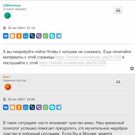
LINAnorway
Старая гвардия
С
18 окт 2007, 01:14
о
о
б
щ
е
н
А вы попробуйте пойти.Чтобы с катушек не съезжать. Еще почитайте
и
материалы с этой страницы
https://nelubit.ru/viewtopic.php?t=743
и
е
послушайте с этой
https://nelubit.ru/viewtopic.php?t=1255
Брат
Администратор
С
18 окт 2007, 12:06
о
о
б
щ
е
н
В таких ситуациях часто возникает чувство вины. Наш кризисный
и
психолог успешно помогает преодолеть это мучительное недоброе
е
чувство в пободный ситуациях. Если Вы в Москве, можете