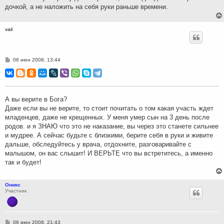
дочкой, а не наложить на себя руки раньше времени.
vail
С
06 июн 2008, 13:44
о
о
б
щ
е
н
А вы верите в Бога?
и
Даже если вы не верите, то стоит почитать о том какая участь ждет
е
младенцев, даже не крещенных. У меня умер сын на 3 день после
родов. и я ЗНАЮ что это не наказание, вы через это станете сильнее
и мудрее. А сейчас будьте с близкими, берите себя в руки и живите
дальше, обследуйтесь у врача, отдохните, разговаривайте с
малышом, он вас слышит! И ВЕРЬТЕ что вы встретитесь, а именно
так и будет!
Оникс
Участник
С
06 июн 2008, 21:43