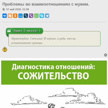
Проблемы во взаимоотношениях с мужем.
С
07 май 2026, 21:08
о
о
б
щ
е
н
и
Лариса_Т.
писал(а):
↑
е
Здравствуйте, Светлана! И хорошо, я рада, что вы
устанавливаете границы.