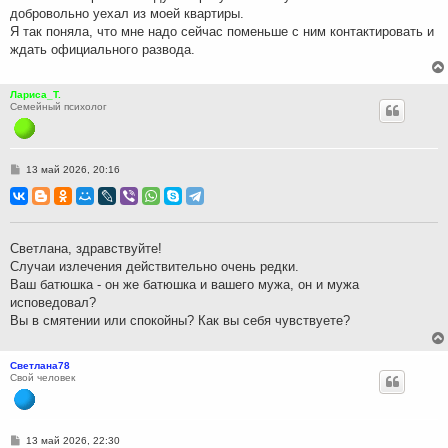
добровольно уехал из моей квартиры.
Я так поняла, что мне надо сейчас поменьше с ним контактировать и
ждать официального развода.
Лариса_Т.
Семейный психолог
С
13 май 2026, 20:16
о
о
б
щ
е
н
Светлана, здравствуйте!
и
Случаи излечения действительно очень редки.
е
Ваш батюшка - он же батюшка и вашего мужа, он и мужа
исповедовал?
Вы в смятении или спокойны? Как вы себя чувствуете?
Светлана78
Свой человек
С
13 май 2026, 22:30