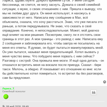
Лариса, здравствуйте. Доброго времени суток. У меня сегодня
и
бессонница, не спится, не могу заснуть. Думала о своей семейной
е
ситуации, о муже, о своих отношениях с ним. Пришла к выводу, что
мы не любим друг друга. Он меня использует, я нахожусь в
зависимости от него. Написала ему сообщение в Мах, всё
объяснила, сказала, что хочу расстаться. Знаю, что уже писала это
раньше, а потом передумывала. Не знаю, что сказать в своё
оправдание. Конечно, я непоследовательная. Может, мой диагноз
ещё влияет на мои решения. Посмотрим, смогу ли я отстоять свои
границы в этот раз. А мои границы - это развод с ним. Написала ему
2 сообщения и заблокировала его, чтобы завтра не посыпались на
меня его ответы. Я думаю, он будет пытаться манипулировать мной.
Он уже пытался, называл меня предательницей. Хотел вызвать у
меня чувство вины. Что побудило меня порвать с ним сейчас?
Разговор с сестрой. Она промыла мне мозги. И ещё одна деталь - он
отказался встретить меня на вокзале после приезда. Сказал - бери
такси. Мелочь, а обидно. И показывает его отношение ко мне: если
бы действительно хотел помириться, то встретил бы без разговоров,
сам бы предложил.
Лариса_Т.
Семейный психолог
С
08 май 2026, 09:49