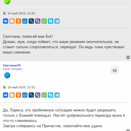
С
16 май 2026, 14:20
о
о
б
щ
е
н
Светлана, помогай вам Бог!
и
Думаю, муж, когда поймет, что ваше решение окончательное, не
е
станет сильно сопротивляться, переедет. Он ведь тоже чувствовал
ваши сомнения.
Светлана78
Свой человек
С
16 май 2026, 21:52
о
о
б
щ
е
н
Да, Лариса, эту проблемную ситуацию можно будет разрешить
и
только с Божией помощью. Насчёт добровольного переезда мужа я
е
что-то сомневаюсь.
Завтра собираюсь на Причастие, пожелайте мне удачи.