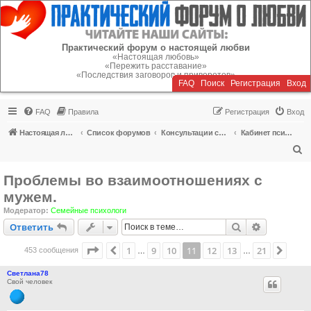
Регистрация
Практический форум о настоящей любви
«Настоящая любовь»
«Пережить расставание»
«Последствия заговоров и приворотов»
FAQ
Поиск
Р
е
г
и
с
т
р
а
ц
и
я
Вход
FAQ
Правила
Р
е
г
и
с
т
р
а
ц
и
я
Вход
Настоящая любовь
Список форумов
Консультации специалистов
Кабинет психолога
П
о
Проблемы во взаимоотношениях с
и
мужем.
с
Модератор:
Семейные психологи
к
Ответить
Поиск
Расширен
О
т
в
е
т
и
т
ь
Страница
11
из
21
1
9
10
11
12
13
21
Пред.
След
453 сообщения
…
…
Светлана78
Свой человек