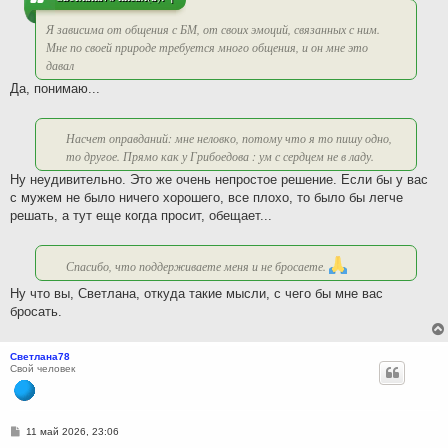
Я зависима от общения с БМ, от своих эмоций, связанных с ним.
Мне по своей природе требуется много общения, и он мне это
давал
Да, понимаю...
Насчет оправданий: мне неловко, потому что я то пишу одно,
то другое. Прямо как у Грибоедова : ум с сердцем не в ладу.
Ну неудивительно. Это же очень непростое решение. Если бы у вас
с мужем не было ничего хорошего, все плохо, то было бы легче
решать, а тут еще когда просит, обещает...
Спасибо, что поддерживаете меня и не бросаете.
Ну что вы, Светлана, откуда такие мысли, с чего бы мне вас
бросать.
Светлана78
Свой человек
С
11 май 2026, 23:06
о