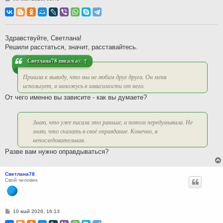
о
о
б
щ
е
н
Здравствуйте, Светлана!
и
Решили расстаться, значит, расставайтесь.
е
Светлана78
писал(а):
↑
Пришла к выводу, что мы не любим друг друга. Он меня
использует, я нахожусь в зависимости от него.
От чего именно вы зависите - как вы думаете?
Знаю, что уже писала это раньше, а потом передумывала. Не
знаю, что сказать в своё оправдание. Конечно, я
непоследовательная.
Разве вам нужно оправдываться?
Светлана78
Свой человек
С
10 май 2026, 16:13
о
о