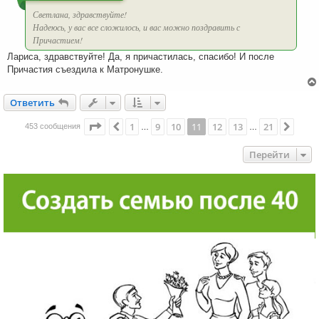
Светлана, здравствуйте!
Надеюсь, у вас все сложилось, и вас можно поздравить с
Причастием!
Лариса, здравствуйте! Да, я причастилась, спасибо! И после
Причастия съездила к Матронушке.
Ответить
О
т
в
е
т
и
т
ь
Страница
11
из
21
1
9
10
11
12
13
21
Пред.
След
453 сообщения
…
…
Перейти