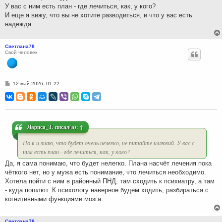
У вас с ним есть план - где лечиться, как, у кого?
И еще я вижу, что вы не хотите разводиться, и что у вас есть
надежда.
Светлана78
Свой человек
С
12 май 2026, 01:22
о
о
б
щ
е
н
и
Лариса_Т.
писал(а):
↑
е
Но я и знаю, что будет очень нелегко, не питайте иллюзий. У вас с
ним есть план - где лечиться, как, у кого?
Да, я сама понимаю, что будет нелегко. Плана насчёт лечения пока
чёткого нет, но у мужа есть понимание, что лечиться необходимо.
Хотела пойти с ним в районный ПНД, там сходить к психиатру, а там
- куда пошлют. К психологу наверное будем ходить, разбираться с
когнитивными функциями мозга.
Светлана78