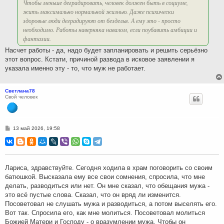
Чтобы меньше деградировать, человек должен быть в социуме,
жить максимально нормальной жизнью. Даже психически
здоровые люди деградируют от безделья. А ему это - просто
необходимо. Работы наверняка навалом, если поубавить амбиции и
фантазии.
Насчет работы - да, надо будет запланировать и решить серьёзно
этот вопрос. Кстати, причиной развода в исковое заявлении я
указала именно эту - то, что муж не работает.
Светлана78
Свой человек
С
13 май 2026, 19:58
о
о
б
щ
е
н
Лариса, здравствуйте. Сегодня ходила в храм поговорить со своим
и
батюшкой. Высказала ему все свои сомнения, спросила, что мне
е
делать, разводиться или нет. Он мне сказал, что обещания мужа -
это всё пустые слова. Сказал, что он вряд ли изменится.
Посоветовал не слушать мужа и разводиться, а потом выселять его.
Вот так. Спросила его, как мне молиться. Посоветовал молиться
Божией Матери и Господу - о вразумлении мужа. Чтобы он