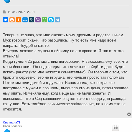
С
11 май 2026, 23:21
о
о
б
щ
е
н
Теперь я не знаю, что мне сказать моим друзьям и родственникам.
и
Муж говорит, скажи, что разошлись. Ну то есть мне надо всем
е
наврать. Неудобно как то.
Вечером лежали с мужем в обнимку на его кровати. Я так от этого
отвыкла!
Когда гуляли 2й раз, мы с ним поговорили. Я высказала ему всё, что
меня беспокоит. Он подтвердил, что лечиться пойдёт и даже будет
искать работу (что мне кажется сомнительно). Он говорил о том, что
брак это серьёзно, это не игрушка, его нельзя просто так поломать.
Потом мы шли домой и я думала. Вспоминала, как некрасиво
поступала с мужем в прошлом, выгоняла его из дома, потом звонила
ему опять. Изменяла ему, когда ещё мы не были женаты. И
вспомнила, что в Соц концепции рпц нет такого повода для развода,
как у нас. Есть тяжёлое психическое заболевание, но к нему это не
относится.
Светлана78
Свой человек