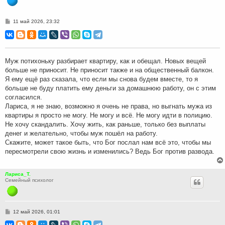
С
11 май 2026, 23:32
о
о
б
щ
е
н
Муж потихоньку разбирает квартиру, как и обещал. Новых вещей
и
больше не приносит. Не приносит также и на общественный балкон.
е
Я ему ещё раз сказала, что если мы снова будем вместе, то я
больше не буду платить ему деньги за домашнюю работу, он с этим
согласился.
Лариса, я не знаю, возможно я очень не права, но выгнать мужа из
квартиры я просто не могу. Не могу и всё. Не могу идти в полицию.
Не хочу скандалить. Хочу жить, как раньше, только без выплаты
денег и желательно, чтобы муж пошёл на работу.
Скажите, может такое быть, что Бог послал нам всё это, чтобы мы
пересмотрели свою жизнь и изменились? Ведь Бог против развода.
Лариса_Т.
Семейный психолог
С
12 май 2026, 01:01
о
о