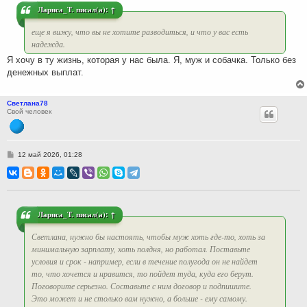
и
Лариса_Т.
писал(а):
↑
е
еще я вижу, что вы не хотите разводиться, и что у вас есть
надежда.
Я хочу в ту жизнь, которая у нас была. Я, муж и собачка. Только без
денежных выплат.
Светлана78
Свой человек
С
12 май 2026, 01:28
о
о
б
щ
е
н
и
Лариса_Т.
писал(а):
↑
е
Светлана, нужно бы настоять, чтобы муж хоть где-то, хоть за
минимальную зарплату, хоть полдня, но работал. Поставьте
условия и срок - например, если в течение полугода он не найдет
то, что хочется и нравится, то пойдет туда, куда его берут.
Поговорите серьезно. Составьте с ним договор и подпишите.
Это может и не столько вам нужно, а больше - ему самому.