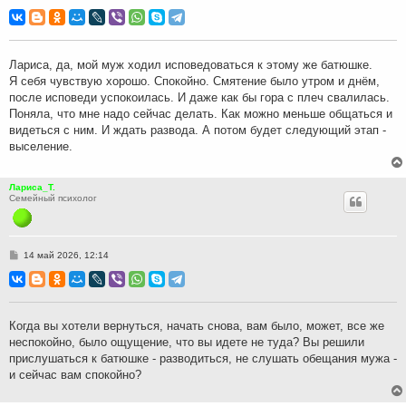
о
о
б
щ
е
н
Лариса, да, мой муж ходил исповедоваться к этому же батюшке.
и
Я себя чувствую хорошо. Спокойно. Смятение было утром и днём,
е
после исповеди успокоилась. И даже как бы гора с плеч свалилась.
Поняла, что мне надо сейчас делать. Как можно меньше общаться и
видеться с ним. И ждать развода. А потом будет следующий этап -
выселение.
Лариса_Т.
Семейный психолог
С
14 май 2026, 12:14
о
о
б
щ
е
н
Когда вы хотели вернуться, начать снова, вам было, может, все же
и
неспокойно, было ощущение, что вы идете не туда? Вы решили
е
прислушаться к батюшке - разводиться, не слушать обещания мужа -
и сейчас вам спокойно?