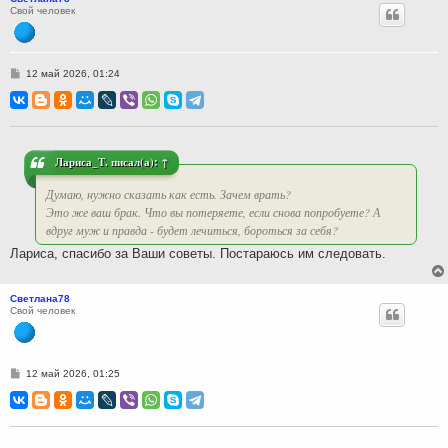
Свой человек
С
12 май 2026, 01:24
о
о
б
щ
е
н
и
Лариса_Т.
писал(а):
↑
е
Думаю, нужно сказать как есть. Зачем врать?
Это же ваш брак. Что вы потеряете, если снова попробуете? А
вдруг муж и правда - будет лечиться, бороться за себя?
Лариса, спасибо за Ваши советы. Постараюсь им следовать.
Светлана78
Свой человек
С
12 май 2026, 01:25
о
о
б
щ
е
н