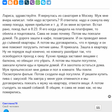
о
б
щ
е
н
Лариса, здравствуйте. Я вернулась из санатория в Москву. Муж мне
и
вчера написал: тебя надо встретить? Я ответила: надо и скинула ему
е
номер поезда, время прибытия и т. д. И он меня встретил. Встал
рано, поезд был в 8:23. Я его когда увидела на платформе, то
обняла и поцеловала. Сама не знаю почему. Потом мы поехали
домой. По дороге зашли в кафе, позавтракали. И он проводил меня
до съёмной квартиры. А потом мы договарились, что я приеду и он
мне поможет погрузить летние шины. Я приехала. Зашла в квартиру.
Ну не порядок ещё конечно, но комнату разобрал так, что
освободился проход к окну. Кухню правда заставил вещами с
балкона, но обещал это убрать. А потом мы пошли погуляли,
заехали купили еды и пришли домой. И я захотела остаться дома.
Муж пропылесосил мне диван и пол в комнате. Мы поели.
Посмотрели фильм. Потом сходили ещё погуляли. И решили купить
пива с закуской. На завтра у меня урок отменился и мы
договорились поехать к мужу на квартиру, отвезти вещи. А потом
съездить за нашей собакой. В общем, я сама не знаю как, но мы
помирились.
Светлана78
Свой человек