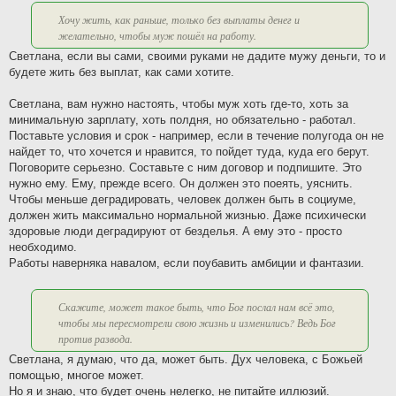
Хочу жить, как раньше, только без выплаты денег и
желательно, чтобы муж пошёл на работу.
Светлана, если вы сами, своими руками не дадите мужу деньги, то и
будете жить без выплат, как сами хотите.
Светлана, вам нужно настоять, чтобы муж хоть где-то, хоть за
минимальную зарплату, хоть полдня, но обязательно - работал.
Поставьте условия и срок - например, если в течение полугода он не
найдет то, что хочется и нравится, то пойдет туда, куда его берут.
Поговорите серьезно. Составьте с ним договор и подпишите. Это
нужно ему. Ему, прежде всего. Он должен это поеять, уяснить.
Чтобы меньше деградировать, человек должен быть в социуме,
должен жить максимально нормальной жизнью. Даже психически
здоровые люди деградируют от безделья. А ему это - просто
необходимо.
Работы наверняка навалом, если поубавить амбиции и фантазии.
Скажите, может такое быть, что Бог послал нам всё это,
чтобы мы пересмотрели свою жизнь и изменились? Ведь Бог
против развода.
Светлана, я думаю, что да, может быть. Дух человека, с Божьей
помощью, многое может.
Но я и знаю, что будет очень нелегко, не питайте иллюзий.