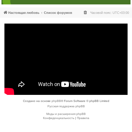
Настоящая любовь
Список форумов
Часовой пояс:
UTC+03:00
Создано на основе
phpBB
® Forum Software © phpBB Limited
Русская поддержка phpBB
Моды и расширения phpBB
Конфиденциальность
|
Правила