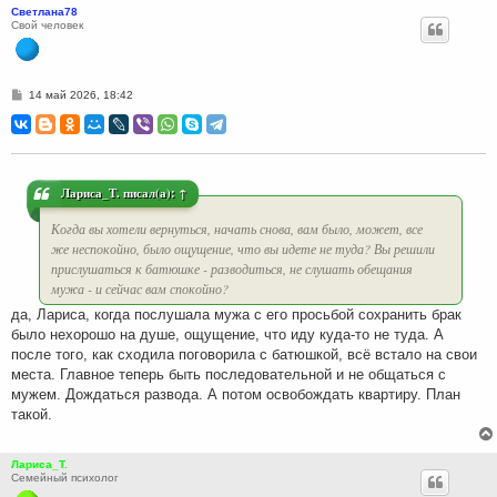
Светлана78
Свой человек
С
14 май 2026, 18:42
о
о
б
щ
е
н
и
Лариса_Т.
писал(а):
↑
е
Когда вы хотели вернуться, начать снова, вам было, может, все
же неспокойно, было ощущение, что вы идете не туда? Вы решили
прислушаться к батюшке - разводиться, не слушать обещания
мужа - и сейчас вам спокойно?
да, Лариса, когда послушала мужа с его просьбой сохранить брак
было нехорошо на душе, ощущение, что иду куда-то не туда. А
после того, как сходила поговорила с батюшкой, всё встало на свои
места. Главное теперь быть последовательной и не общаться с
мужем. Дождаться развода. А потом освобождать квартиру. План
такой.
Лариса_Т.
Семейный психолог