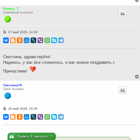
Лариса_Т.
Семейный психолог
С
17 май 2026, 14:18
о
о
б
щ
е
н
Светлана, здравствуйте!
и
Надеюсь, у вас все сложилось, и вас можно поздравить с
е
Причастием!
Светлана78
Свой человек
С
18 май 2026, 15:35
о
о
б
щ
е
н
и
Лариса_Т.
писал(а):
↑
е