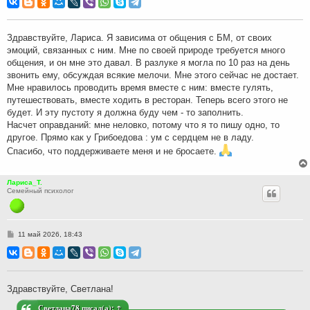
б
щ
е
н
Здравствуйте, Лариса. Я зависима от общения с БМ, от своих
и
эмоций, связанных с ним. Мне по своей природе требуется много
е
общения, и он мне это давал. В разлуке я могла по 10 раз на день
звонить ему, обсуждая всякие мелочи. Мне этого сейчас не достает.
Мне нравилось проводить время вместе с ним: вместе гулять,
путешествовать, вместе ходить в ресторан. Теперь всего этого не
будет. И эту пустоту я должна буду чем - то заполнить.
Насчет оправданий: мне неловко, потому что я то пишу одно, то
другое. Прямо как у Грибоедова : ум с сердцем не в ладу.
Спасибо, что поддерживаете меня и не бросаете.
Лариса_Т.
Семейный психолог
С
11 май 2026, 18:43
о
о
б
щ
е
н
Здравствуйте, Светлана!
и
е
Светлана78
писал(а):
↑