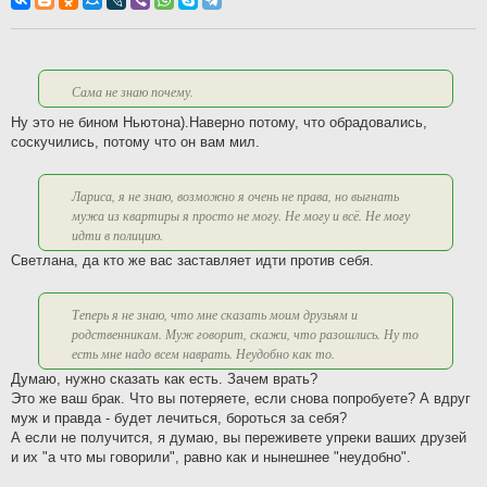
б
щ
е
н
и
е
Сама не знаю почему.
Ну это не бином Ньютона).Наверно потому, что обрадовались,
соскучились, потому что он вам мил.
Лариса, я не знаю, возможно я очень не права, но выгнать
мужа из квартиры я просто не могу. Не могу и всё. Не могу
идти в полицию.
Светлана, да кто же вас заставляет идти против себя.
Теперь я не знаю, что мне сказать моим друзьям и
родственникам. Муж говорит, скажи, что разошлись. Ну то
есть мне надо всем наврать. Неудобно как то.
Думаю, нужно сказать как есть. Зачем врать?
Это же ваш брак. Что вы потеряете, если снова попробуете? А вдруг
муж и правда - будет лечиться, бороться за себя?
А если не получится, я думаю, вы переживете упреки ваших друзей
и их "а что мы говорили", равно как и нынешнее "неудобно".