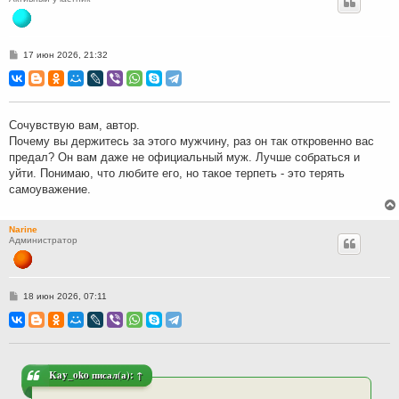
С
17 июн 2026, 21:32
о
о
б
щ
е
н
Сочувствую вам, автор.
и
Почему вы держитесь за этого мужчину, раз он так откровенно вас
е
предал? Он вам даже не официальный муж. Лучше собраться и
уйти. Понимаю, что любите его, но такое терпеть - это терять
самоуважение.
Narine
Администратор
С
18 июн 2026, 07:11
о
о
б
щ
е
н
и
Kay_oko
писал(а):
↑
е