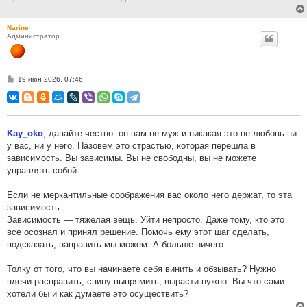
Narine
Администратор
С
19 июн 2026, 07:46
о
о
б
щ
е
н
Kay_oko
, давайте честно: он вам не муж и никакая это не любовь ни
и
у вас, ни у него. Назовем это страстью, которая перешла в
е
зависимость. Вы зависимы. Вы не свободны, вы не можете
управлять собой .
Если не меркантильные соображения вас около него держат, то эта
зависимость.
Зависимость — тяжелая вещь. Уйти непросто. Даже тому, кто это
все осознал и принял решение. Помочь ему этот шаг сделать,
подсказать, направить мы можем. А больше ничего.
Толку от того, что вы начинаете себя винить и обзывать? Нужно
плечи расправить, спину выпрямить, вырасти нужно. Вы что сами
хотели бы и как думаете это осуществить?