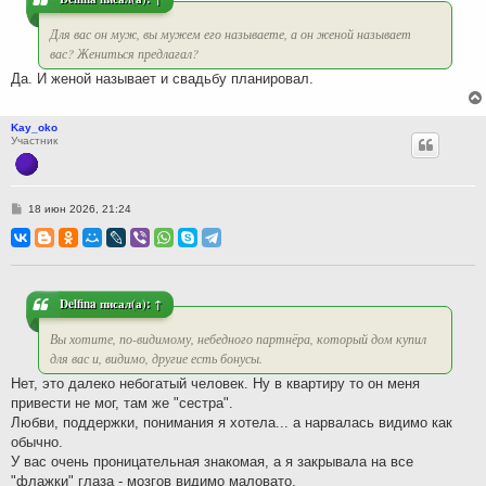
е
Для вас он муж, вы мужем его называете, а он женой называет
вас? Жениться предлагал?
Да. И женой называет и свадьбу планировал.
Kay_oko
Участник
С
18 июн 2026, 21:24
о
о
б
щ
е
н
и
Delfina
писал(а):
↑
е
Вы хотите, по-видимому, небедного партнёра, который дом купил
для вас и, видимо, другие есть бонусы.
Нет, это далеко небогатый человек. Ну в квартиру то он меня
привести не мог, там же "сестра".
Любви, поддержки, понимания я хотела... а нарвалась видимо как
обычно.
У вас очень проницательная знакомая, а я закрывала на все
"флажки" глаза - мозгов видимо маловато.