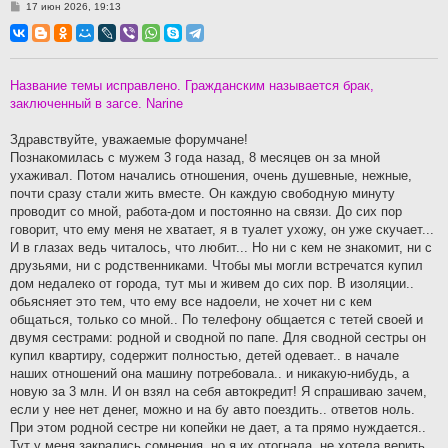
С
17 июн 2026, 19:13
о
о
б
щ
е
н
Название темы исправлено. Гражданским называется брак,
и
заключенный в загсе. Narine
е
Здравствуйте, уважаемые форумчане!
Познакомилась с мужем 3 года назад, 8 месяцев он за мной
ухаживал. Потом начались отношения, очень душевные, нежные,
почти сразу стали жить вместе. Он каждую свободную минуту
проводит со мной, работа-дом и постоянно на связи. До сих пор
говорит, что ему меня не хватает, я в туалет ухожу, он уже скучает...
И в глазах ведь читалось, что любит... Но ни с кем не знакомит, ни с
друзьями, ни с родственниками. Чтобы мы могли встречатся купил
дом недалеко от города, тут мы и живем до сих пор. В изоляции..
обьясняет это тем, что ему все надоели, не хочет ни с кем
общаться, только со мной.. По телефону общается с тетей своей и
двумя сестрами: родной и сводной по папе. Для сводной сестры он
купил квартиру, содержит полностью, детей одевает.. в начале
наших отношений она машину потребовала.. и никакую-нибудь, а
новую за 3 млн. И он взял на себя автокредит! Я спрашиваю зачем,
если у нее нет денег, можно и на бу авто поездить.. ответов ноль.
При этом родной сестре ни копейки не дает, а та прямо нуждается..
Тут у меня закрались сомнения, но я их отогнала, не хотела верить.