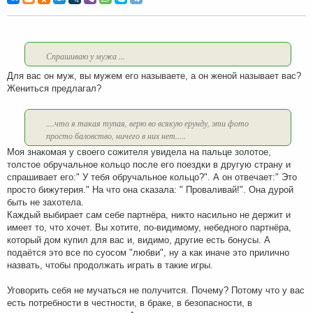
б
щ
е
н
и
е
Спрашиваю у мужа ...
Для вас он муж, вы мужем его называете, а он женой называет вас?
Жениться предлагал?
....что я такая тупая, верю во всякую ерунду, эти фото
просто баловство, ничего в них нет.....
Моя знакомая у своего сожителя увидела на пальце золотое,
толстое обручальное кольцо после его поездки в другую страну и
спрашивает его:" У тебя обручальное кольцо?". А он отвечает:" Это
просто бижутерия." На что она сказала: " Проваливай!". Она дурой
быть не захотела.
Каждый выбирает сам себе партнёра, никто насильно не держит и
имеет то, что хочет. Вы хотите, по-видимому, небедного партнёра,
который дом купил для вас и, видимо, другие есть бонусы. А
подаётся это все по суосом "любви", ну а как иначе это прилично
назвать, чтобы продолжать играть в такие игры.
Уговорить себя не мучаться не получится. Почему? Потому что у вас
есть потребности в честности, в браке, в безопасности, в