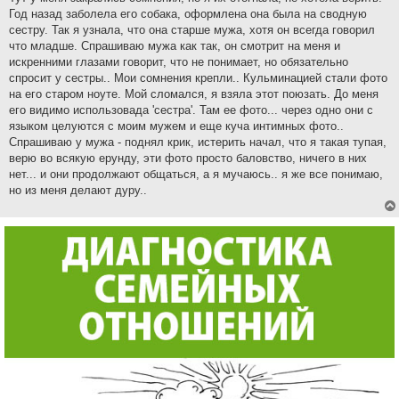
Год назад заболела его собака, оформлена она была на сводную
сестру. Так я узнала, что она старше мужа, хотя он всегда говорил
что младше. Спрашиваю мужа как так, он смотрит на меня и
искренними глазами говорит, что не понимает, но обязательно
спросит у сестры.. Мои сомнения крепли.. Кульминацией стали фото
на его старом ноуте. Мой сломался, я взяла этот поюзать. До меня
его видимо использовада 'сестра'. Там ее фото... через одно они с
языком целуются с моим мужем и еще куча интимных фото..
Спрашиваю у мужа - поднял крик, истерить начал, что я такая тупая,
верю во всякую ерунду, эти фото просто баловство, ничего в них
нет... и они продолжают общаться, а я мучаюсь.. я же все понимаю,
но из меня делают дуру..