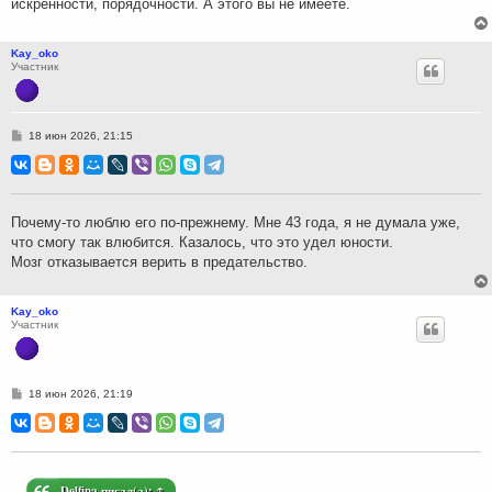
искренности, порядочности. А этого вы не имеете.
Kay_oko
Участник
С
18 июн 2026, 21:15
о
о
б
щ
е
н
Почему-то люблю его по-прежнему. Мне 43 года, я не думала уже,
и
что смогу так влюбится. Казалось, что это удел юности.
е
Мозг отказывается верить в предательство.
Kay_oko
Участник
С
18 июн 2026, 21:19
о
о
б
щ
е
н
и
Delfina
писал(а):
↑