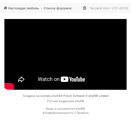
Настоящая любовь
Список форумов
Часовой пояс:
UTC+03:00
Создано на основе
phpBB
® Forum Software © phpBB Limited
Русская поддержка phpBB
Моды и расширения phpBB
Конфиденциальность
|
Правила