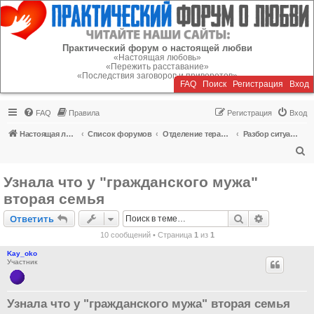
Регистрация
Практический форум о настоящей любви
«Настоящая любовь»
«Пережить расставание»
«Последствия заговоров и приворотов»
FAQ
Поиск
Р
е
г
и
с
т
р
а
ц
и
я
Вход
FAQ
Правила
Р
е
г
и
с
т
р
а
ц
и
я
Вход
Настоящая любовь
Список форумов
Отделение терапии
Разбор ситуаций любовных отношений
П
о
Узнала что у "гражданского мужа"
и
вторая семья
с
Ответить
Поиск
Расширен
О
т
в
е
т
и
т
ь
к
10 сообщений • Страница
1
из
1
Kay_oko
Участник
Узнала что у "гражданского мужа" вторая семья