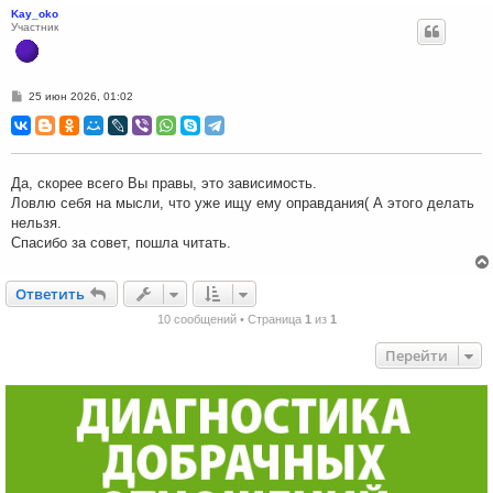
Kay_oko
Участник
С
25 июн 2026, 01:02
о
о
б
щ
е
н
Да, скорее всего Вы правы, это зависимость.
и
Ловлю себя на мысли, что уже ищу ему оправдания( А этого делать
е
нельзя.
Спасибо за совет, пошла читать.
Ответить
О
т
в
е
т
и
т
ь
10 сообщений • Страница
1
из
1
Перейти