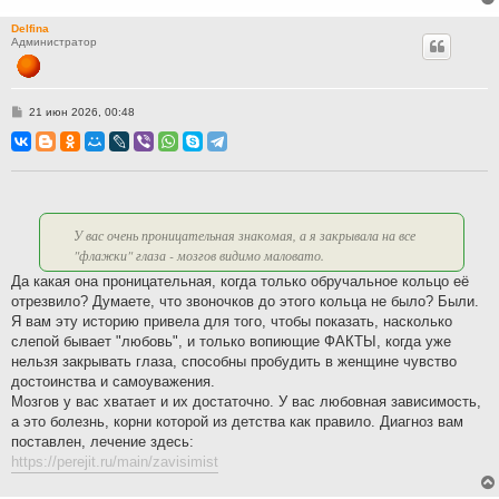
Delfina
Администратор
С
21 июн 2026, 00:48
о
о
б
щ
е
н
и
е
У вас очень проницательная знакомая, а я закрывала на все
"флажки" глаза - мозгов видимо маловато.
Да какая она проницательная, когда только обручальное кольцо её
отрезвило? Думаете, что звоночков до этого кольца не было? Были.
Я вам эту историю привела для того, чтобы показать, насколько
слепой бывает "любовь", и только вопиющие ФАКТЫ, когда уже
нельзя закрывать глаза, способны пробудить в женщине чувство
достоинства и самоуважения.
Мозгов у вас хватает и их достаточно. У вас любовная зависимость,
а это болезнь, корни которой из детства как правило. Диагноз вам
поставлен, лечение здесь:
https://perejit.ru/main/zavisimist