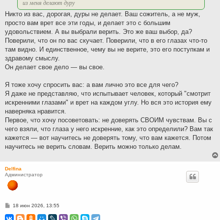
из меня делают дуру
Никто из вас, дорогая, дуры не делает. Ваш сожитель, а не муж,
просто вам врет все эти годы, и делает это с большим
удовольствием. А вы выбрали верить. Это же ваш выбор, да?
Поверили, что он по вас скучает. Поверили, что в его глазах что-то
там видно. И единственное, чему вы не верите, это его поступкам и
здравому смыслу.
Он делает свое дело — вы свое.
Я тоже хочу спросить вас: а вам лично это все для чего?
Я даже не представляю, что испытывает человек, который "смотрит
искренними глазами" и врет на каждом углу. Но вся это история ему
наверняка нравится.
Первое, что хочу посоветовать: не доверять СВОИМ чувствам. Вы с
чего взяли, что глаза у него искренние, как это определили? Вам так
кажется — вот научитесь не доверять тому, что вам кажется. Потом
научитесь не верить словам. Верить можно только делам.
Delfina
Администратор
С
18 июн 2026, 13:55
о
о